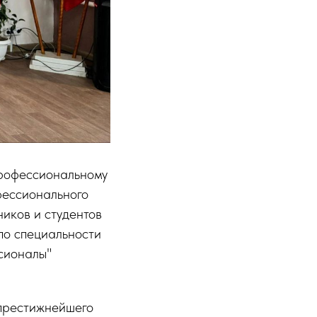
профессиональному
фессионального
иков и студентов
по специальности
сионалы"
 престижнейшего