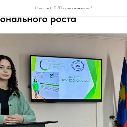
т "Профессионалы": возмо
Новости ФП "Профессионалитет"
онального роста