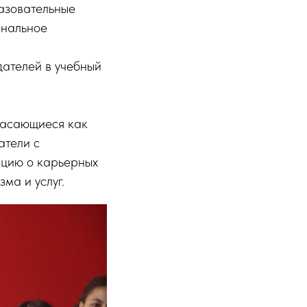
разовательные
ональное
ателей в учебный
касающиеся как
атели с
ацию о карьерных
ма и услуг.