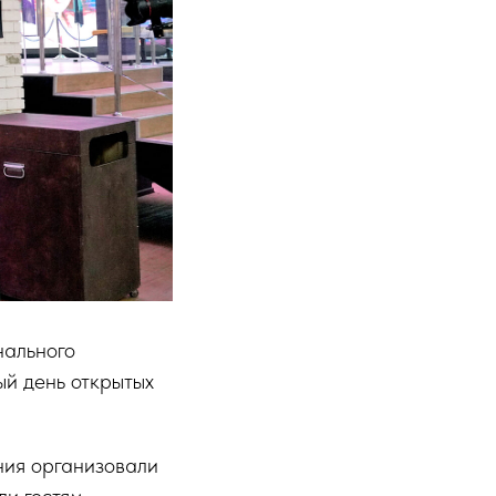
нального
ый день открытых
ия организовали
ли гостям