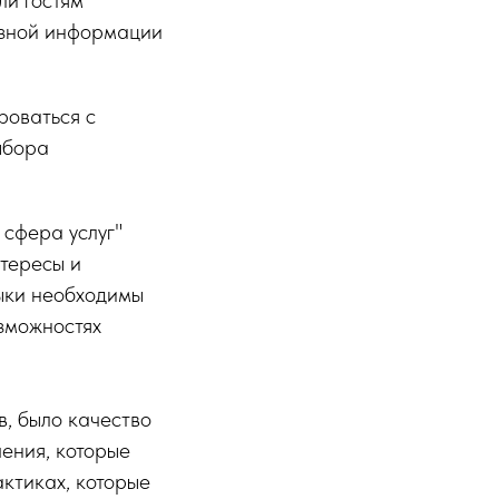
езной информации
роваться с
ыбора
сфера услуг"
тересы и
выки необходимы
зможностях
в, было качество
ения, которые
ктиках, которые