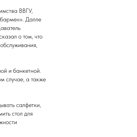
имства ВВГУ,
 бармен». Далле
даватель
казал о том, что
 обслуживания,
ой и банкетной.
м случае, а также
ывать салфетки,
ить стол для
жности