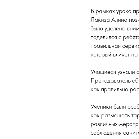
В рамках урока пр
Лакиза Алина поз
было уделено вни
поделился с ребят
правильная сервир
который влияет на
Учащиеся узнали о
Преподаватель объ
как правильно ра
Ученики были особ
как размещать тар
различных меропр
соблюдения санит