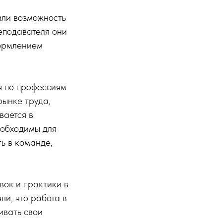
или возможность
еподавателя они
формлением
я по профессиям
рынке труда,
вается в
еобходимы для
ь в команде,
ок и практики в
ли, что работа в
ивать свои