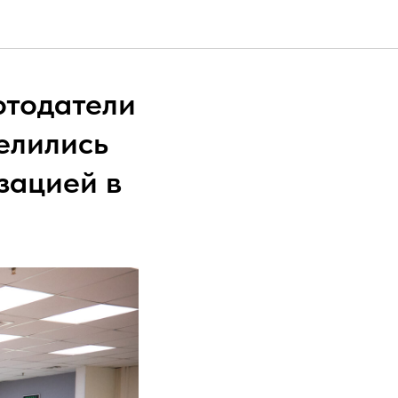
отодатели
делились
зацией в