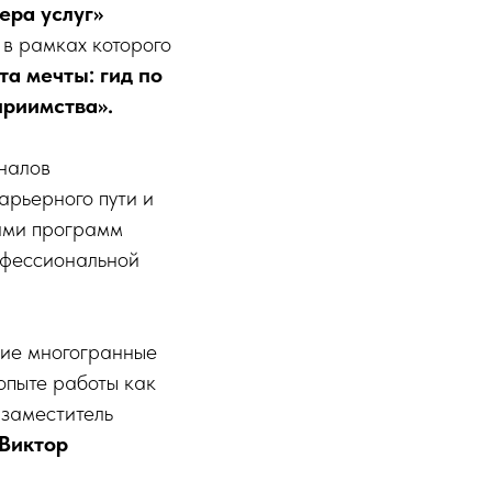
ера услуг»
 в рамках которого
та мечты: гид по
приимства».
налов
арьерного пути и
тами программ
офессиональной
щие многогранные
опыте работы как
 заместитель
Виктор