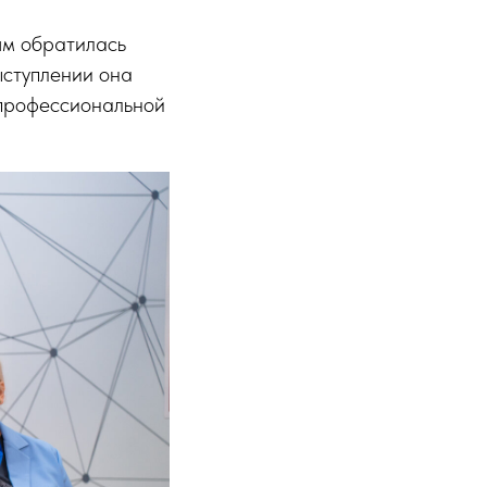
ям обратилась
ыступлении она
 профессиональной