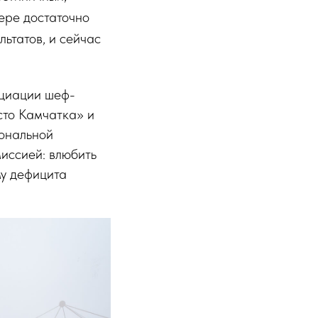
фере достаточно
ьтатов, и сейчас
оциации шеф-
сто Камчатка» и
иональной
миссией: влюбить
му дефицита