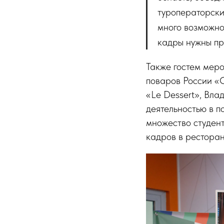
туроператорски
много возможно
кадры нужны пр
Также гостем мер
поваров России «
«Le Dessert», Вла
деятельностью в п
множество студен
кадров в ресторан