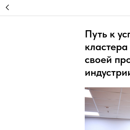
Путь к у
кластера 
своей пр
индустри