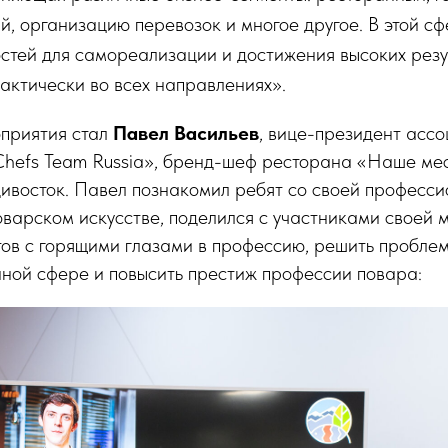
й, организацию перевозок и многое другое. В этой с
стей для самореализации и достижения высоких резул
актически во всех направлениях».
оприятия стал
Павел Васильев
, вице-президент асс
Chefs Team Russia», бренд-шеф ресторана «Наше ме
дивосток. Павел познакомил ребят со своей професс
оварском искусстве, поделился с участниками своей 
тов с горящими глазами в профессию, решить пробле
ной сфере и повысить престиж профессии повара: