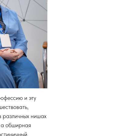
рофессию и эту
шествовать,
 в различных нишах
, а обширная
остиничный,